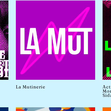
La Mutinerie
Act
Mon
Sid