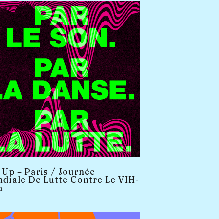
 Up – Paris / Journée
diale De Lutte Contre Le VIH-
a