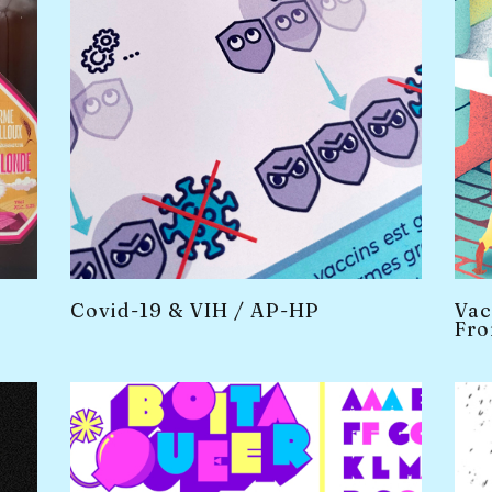
Covid-19 & VIH / AP-HP
Vac
Fro