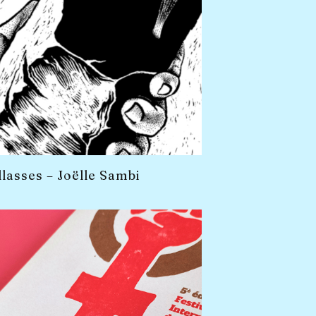
llasses – Joëlle Sambi