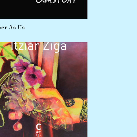
er As Us